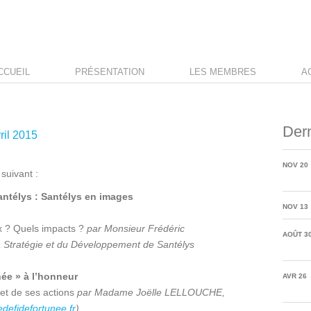
CCUEIL
PRÉSENTATION
LES MEMBRES
A
Dern
ril 2015
NOV 20
suivant :
antélys : Santélys en images
NOV 13
ux ? Quels impacts ?
par Monsieur Frédéric
AOÛT 3
Stratégie et du Développement de Santélys
née » à l’honneur
AVR 26
 et de ses actions
par Madame Joëlle LELLOUCHE,
edefidefortunee.fr
)